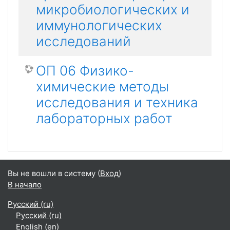
микробиологических и
иммунологических
исследований
ОП 06 Физико-
химические методы
исследования и техника
лабораторных работ
Вы не вошли в систему (
Вход
)
В начало
Русский ‎(ru)‎
Русский ‎(ru)‎
English ‎(en)‎